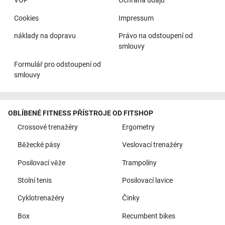
VOP
Ochrana údajů
Cookies
Impressum
náklady na dopravu
Právo na odstoupení od
smlouvy
Formulář pro odstoupení od
smlouvy
OBLÍBENÉ FITNESS PŘÍSTROJE OD FITSHOP
Crossové trenažéry
Ergometry
Běžecké pásy
Veslovací trenažéry
Posilovací věže
Trampolíny
Stolní tenis
Posilovací lavice
Cyklotrenažéry
Činky
Box
Recumbent bikes