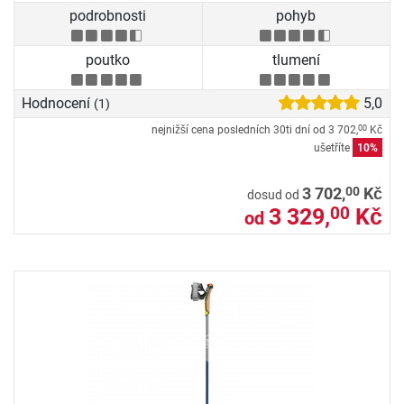
podrobnosti
pohyb
poutko
tlumení
Hodnocení
5,0
(1)
nejnižší cena posledních 30ti dní od
3 702,
Kč
00
ušetříte
10%
00
3 702,
Kč
dosud od
3 329,
Kč
00
od