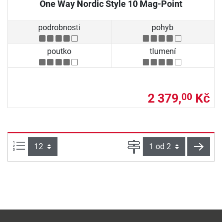
One Way Nordic Style 10 Mag-Point
podrobnosti
pohyb
poutko
tlumení
2 379,
Kč
00
Počet výrobků na straně:
Strana
násle