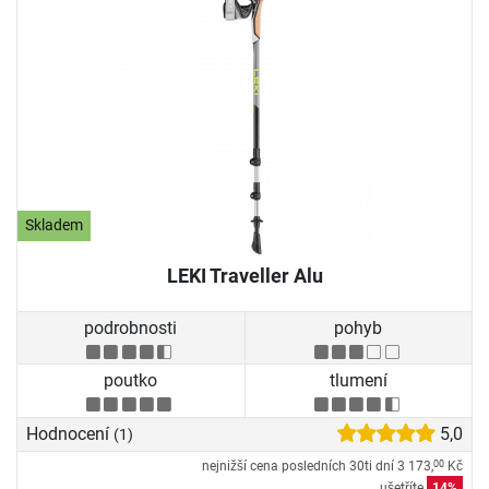
Skladem
LEKI Traveller Alu
podrobnosti
pohyb
poutko
tlumení
Hodnocení
5,0
(1)
nejnižší cena posledních 30ti dní
3 173,
Kč
00
ušetříte
14%