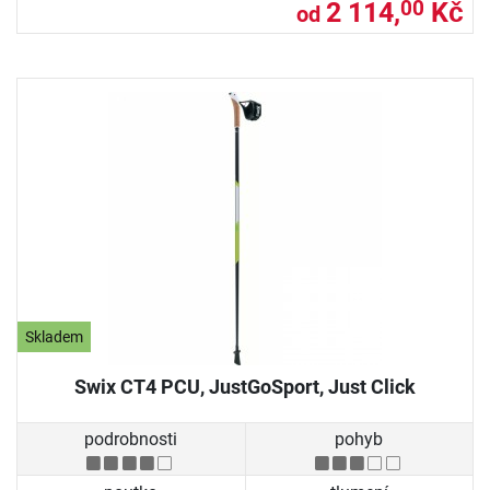
2 114,
Kč
00
od
Skladem
Swix CT4 PCU, JustGoSport, Just Click
podrobnosti
pohyb