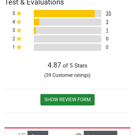
Test & Evaluations
5
35
4
3
3
1
2
0
1
0
4.87
of 5 Stars
(39 Customer ratings)
SHOW REVIEW FORM