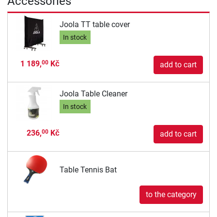
Accessories
Joola TT table cover
In stock
1 189,
Kč
00
add to cart
Joola Table Cleaner
In stock
236,
Kč
00
add to cart
Table Tennis Bat
to the category