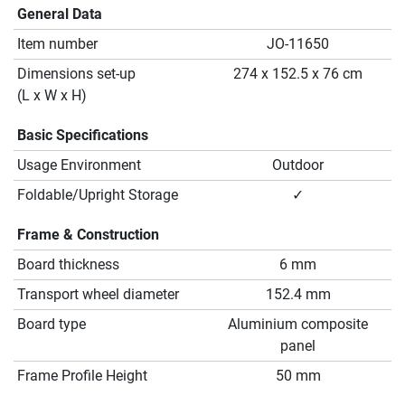
General Data
Item number
JO-11650
Dimensions set-up
274 x 152.5 x 76 cm
(L x W x H)
Basic Specifications
Usage Environment
Outdoor
Foldable/Upright Storage
✓
Frame & Construction
Board thickness
6 mm
Transport wheel diameter
152.4 mm
Board type
Aluminium composite
panel
Frame Profile Height
50 mm