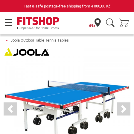
 Kč
Your expert in home fitness for 42 years
69x
Joola Outdoor Table Tennis Tables
Previous
Next